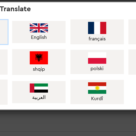
Translate
zu:
nterrichts ist ein freiwilliges Angebot des Landes, das durch
English
français
len begrenzt ist. Dies bedingt, dass es nicht an jedem Ort ein
eben kann.
iat der besuchten Schule. Den Herkunftssprachlichen
eweiligen Kreises/der Stadt Bielefeld. Die Bezirksregierung
polski
shqip
mten Regierungsbezirk.
العربية
Kurdî