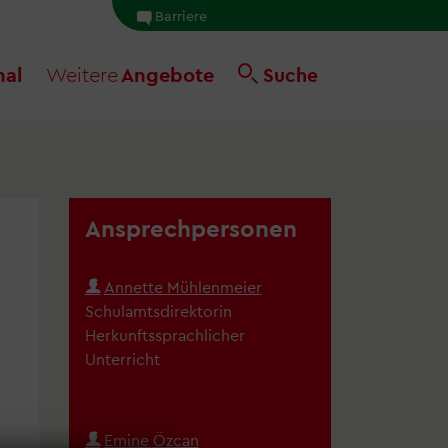
Barriere
nal
Weitere
Angebote
Suche
Ansprechpersonen
Annette Mühlenmeier
Schulamtsdirektorin
Herkunftssprachlicher
Unterricht
Emine Özcan