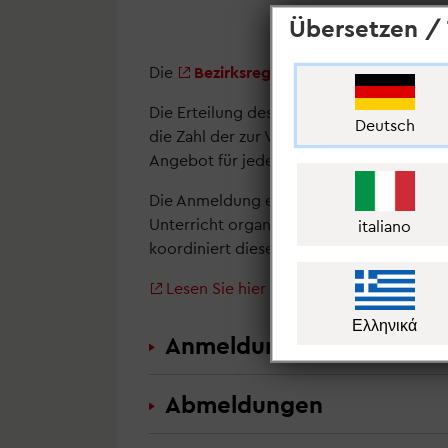
Übersetzen / 
Die
Bezirksregierung Detmold
sagt da
Die Erteilung des Herkunftssprachlichen U
Deutsch
die Zahl der zur Verfügung stehenden Stel
Angebot für jede gewünschte Sprache g
Die Anmeldung erfolgt über das Sekretar
Unterricht organisiert das Schulamt des j
italiano
koordiniert diesen Prozess für den gesa
Lesen Sie hier mehr!
Ελληνικά
Anmeldungen
Abmeldungen