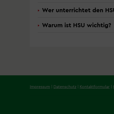
Wer unterrichtet den HS
Warum ist HSU wichtig?
Fußzeile
Impressum
|
Datenschutz
|
Kontaktformular
|