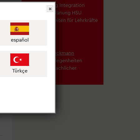
Fachberatung Integration
Unterrichtsplanung HSU
Angelegenheiten für Lehrkräfte
HSU
español
Andrea Beckmann
Schülerangelegenheiten
Herkunftssprachlicher
Türkçe
Unterricht