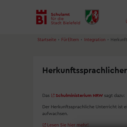
Inhalt
Menü
Suche
anspringen
anspringen
anspringen
Startseite
Für Eltern
Integration
Herkunft
Herkunftssprachlicher
Das
Schulministerium NRW
sagt dazu:
Der Herkunftssprachliche Unterricht ist 
aufwachsen.
Lesen Sie hier mehr!