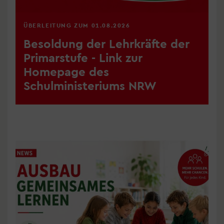
ÜBERLEITUNG ZUM 01.08.2026
Besoldung der Lehrkräfte der
Primarstufe - Link zur
Homepage des
Schulministeriums NRW