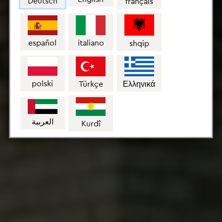
Deutsch
français
español
italiano
shqip
polski
Türkçe
Ελληνικά
العربية
Kurdî